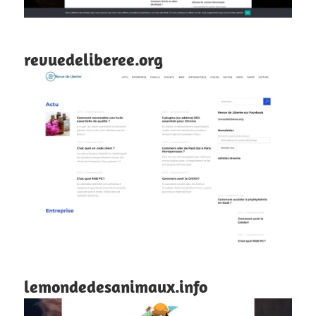
revuedeliberee.org
lemondedesanimaux.info