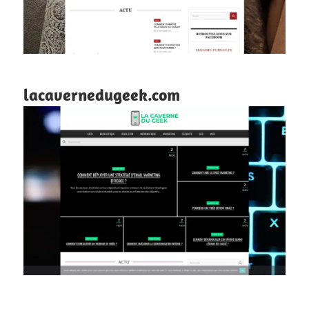
lacavernedugeek.com